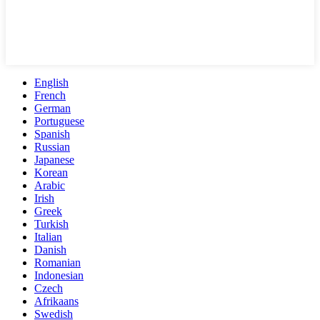
English
French
German
Portuguese
Spanish
Russian
Japanese
Korean
Arabic
Irish
Greek
Turkish
Italian
Danish
Romanian
Indonesian
Czech
Afrikaans
Swedish