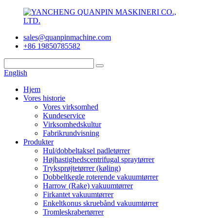
sales@quanpinmachine.com
+86 19850785582
English
Hjem
Vores historie
Vores virksomhed
Kundeservice
Virksomhedskultur
Fabrikrundvisning
Produkter
Hul/dobbeltaksel padletørrer
Højhastighedscentrifugal spraytørrer
Tryksprøjtetørrer (køling)
Dobbeltkegle roterende vakuumtørrer
Harrow (Rake) vakuumtørrer
Firkantet vakuumtørrer
Enkeltkonus skruebånd vakuumtørrer
Tromleskrabertørrer