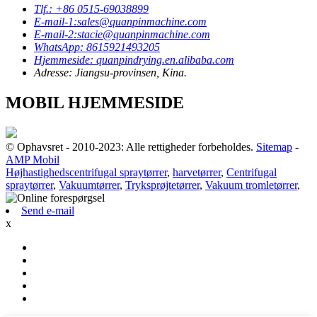
Tlf.: +86 0515-69038899
E-mail-1:sales@quanpinmachine.com
E-mail-2:stacie@quanpinmachine.com
WhatsApp: 8615921493205
Hjemmeside: quanpindrying.en.alibaba.com
Adresse: Jiangsu-provinsen, Kina.
MOBIL HJEMMESIDE
© Ophavsret - 2010-2023: Alle rettigheder forbeholdes.
Sitemap
-
AMP Mobil
Højhastighedscentrifugal spraytørrer
,
harvetørrer
,
Centrifugal
spraytørrer
,
Vakuumtørrer
,
Tryksprøjtetørrer
,
Vakuum tromletørrer
,
Send e-mail
x