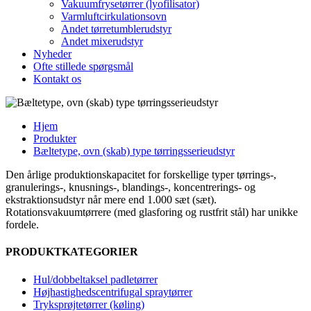
Vakuumfrysetørrer (lyofilisator)
Varmluftcirkulationsovn
Andet tørretumblerudstyr
Andet mixerudstyr
Nyheder
Ofte stillede spørgsmål
Kontakt os
Hjem
Produkter
Bæltetype, ovn (skab) type tørringsserieudstyr
Den årlige produktionskapacitet for forskellige typer tørrings-,
granulerings-, knusnings-, blandings-, koncentrerings- og
ekstraktionsudstyr når mere end 1.000 sæt (sæt).
Rotationsvakuumtørrere (med glasforing og rustfrit stål) har unikke
fordele.
PRODUKTKATEGORIER
Hul/dobbeltaksel padletørrer
Højhastighedscentrifugal spraytørrer
Tryksprøjtetørrer (køling)